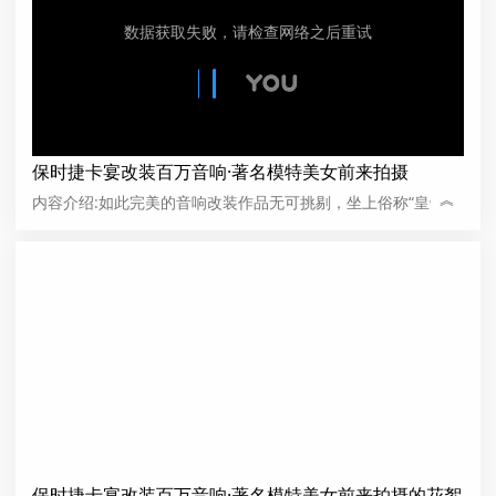
保时捷卡宴改装百万音响·著名模特美女前来拍摄
︽
内容介绍:如此完美的音响改装作品无可挑剔，坐上俗称“皇帝
位”的驾驶席，开着这辆卡宴才知道富人阶级是如此的奢侈会
玩，给予了车主绝无仅有的享受，超越了你我的想象。
保时捷卡宴改装百万音响·著名模特美女前来拍摄的花絮