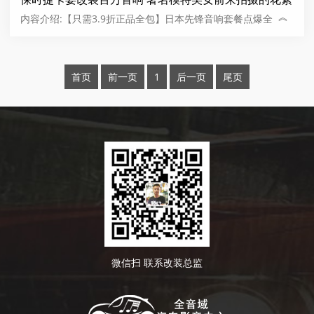
︽
内容介绍:【只需3.9折正品全包】日本先锋音响套餐点爆全网最
优惠的价格。
首页
前一页
1
后一页
尾页
微信扫 联系改装总监