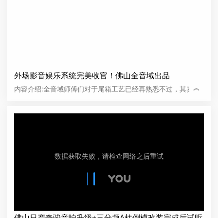
外场影音娱乐系统完美收官！佛山全音域出品
︽
内容介绍:全音域师傅们对于尾箱工艺已经再熟悉不过，其实外
场影音娱乐视听一体的高级系统，也打造过不少案例，也难不
到他们。外场喇叭与显示屏利用倒模工艺安装，加上灯光的映
衬更有视觉冲击力。对我们更关心的是他效果表现，整体系统
喇叭、功放器材多，不是大店根本无法驾驭，经过明哥专业精
湛的调音，高音通透而且清甜、低频震撼下
佛山日产奇骏音响升级+三分频A柱倒模改装完成后试听