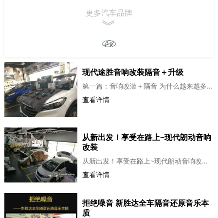
Porsche
Honda
Peugeot
更多汽车品牌
︾
B别克
B宝沃
C长城
现代途胜音响改装隔音＋升级
Buick
Borgward
GWM
第一篇：音响改装＋隔音 为什么越来越多人开始为自己的爱车改音响呢？因为现如今我们的生活水平渐渐提高，人们开始追求更高质量、高品质的生活状态，在自己的能力范围内营造更...
查看详情
D大众
F福特
F法拉利
从新出发！享受在路上~现代朗动音响
Volkswagen
Ford
Ferrari
改装
从新出发！享受在路上~现代朗动音响改装 朗动无论从外观还是内饰，都是年轻、时尚、运动的一款车型，倍受车主的青睐，但唯一美中不足的就是原车音响，大家都知道现在车价越来...
查看详情
F丰田
G广汽传祺
H悍马
拒绝噪音 新胜达全车隔音还原音乐本
Toyota
Trumpchi
Hummer
质