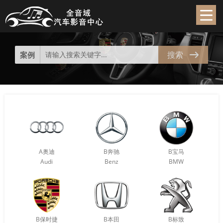
搜索
案例
A奥迪
B奔驰
B宝马
Audi
Benz
BMW
B保时捷
B本田
B标致