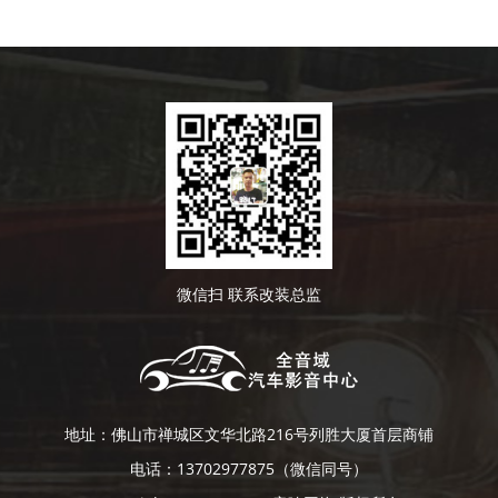
L铃木
L理想
M马自达
SUZUKI
LEADING IDEAL
Mazda
M玛莎拉蒂
O讴歌
Q起亚
Maserati
ACURA
Kia
微信扫 联系改装总监
R日产
R荣威
S三菱
Nissan
ROEWE
Mitsubishi
地址：佛山市禅城区文华北路216号列胜大厦首层商铺
电话：13702977875（微信同号）