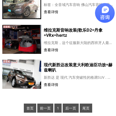
标签：全音域汽车音响 佛山汽车音响改装 佛山全音域 汽车音响改装 汽车隔音 原车屏升级 现代新胜达 新胜达音响改装 佛山一位现代新胜达（Santafe）车主入手后一直考虑升级隔音，原...
查看详情
J吉普
J捷豹
K克莱斯勒
Jeep
Jaguar
Chrysler
维拉克斯音响改装(歌乐D2+丹拿
+VRx+hertz
维拉克斯，这个征服新大陆的西班牙人最早登陆并命名的港口城市，被韩国现代汽车用于命名他们在去年7月亮相的第一款豪华SUV。维拉克斯以圆润线条勾勒出的轮廓体现出豪华SUV应有的...
查看详情
K凯迪拉克
L雷克萨斯
L雷诺
Cadillac
Lexus
Renault
现代新胜达改装意大利欧迪臣功放+赫
兹喇叭
新胜达 是 现代 汽车突破性的格调SUV . 富有表现力，运动感十足。它 以 优雅 自信作为设计导向，响亮的名字源于墨西哥州首府，寓意着心上 新胜达 的您，具有坚韧而独立的精神。车...
查看详情
L路虎
L兰博基尼
L陆风
LandRover
Lamborghini
Landwind
首页
前一页
1
后一页
尾页