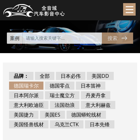
代理产品
Product
搜索
案例
品牌：
全部
日本必伟
美国DD
德国瑞卡尔
德国零点
日本笛神
日本阿尔派
瑞士魔立方
丹麦丹拿
意大利欧迪臣
法国劲浪
意大利赫兹
美国捷力
美国ES
德国蟒蛇线材
美国怪兽线材
乌克兰CTK
日本先锋