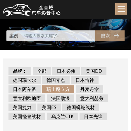
代理产品
Product
搜索
案例
品牌：
全部
日本必伟
美国DD
德国瑞卡尔
德国零点
日本笛神
日本阿尔派
瑞士魔立方
丹麦丹拿
意大利欧迪臣
法国劲浪
意大利赫兹
美国捷力
美国ES
德国蟒蛇线材
美国怪兽线材
乌克兰CTK
日本先锋