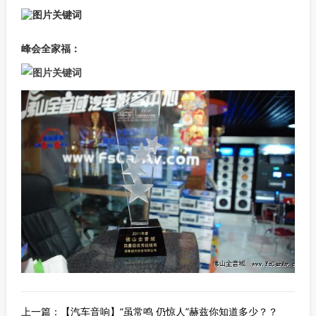
峰会全家福：
上一篇：
【汽车音响】“虽常鸣 仍惊人”赫兹你知道多少？？