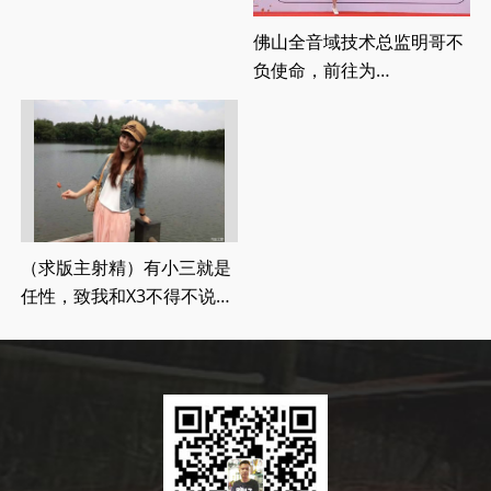
佛山全音域技术总监明哥不
负使命，前往为
2021CAVshow改装大赛上
海站执裁
（求版主射精）有小三就是
任性，致我和X3不得不说的
音乐之旅